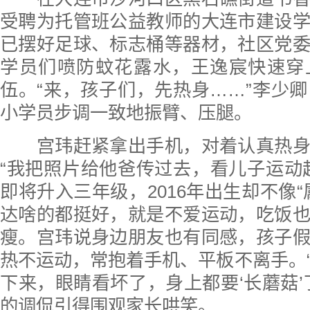
受聘为托管班公益教师的大连市建设
已摆好足球、标志桶等器材，社区党
学员们喷防蚊花露水，王逸宸快速穿
伍。“来，孩子们，先热身……”李少卿
小学员步调一致地振臂、压腿。
宫玮赶紧拿出手机，对着认真热身
“我把照片给他爸传过去，看儿子运动
即将升入三年级，2016年出生却不像“
达啥的都挺好，就是不爱运动，吃饭
瘦。宫玮说身边朋友也有同感，孩子
热不运动，常抱着手机、平板不离手。
下来，眼睛看坏了，身上都要‘长蘑菇’
的调侃引得围观家长哄笑。