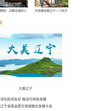
朝阳：古都龙城的三
中央媒体看辽宁丨人民日
华
报：接续传递防沙治沙“绿
色接力棒”
题
大美辽宁
深化民间友好 推动可持续发展
辽宁省高品质文体旅融合发展大会