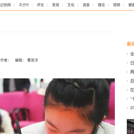
记协网
조선어
评论
发现
文化
调查
理论
视频
健
新
作者：
编辑：
曹思洋
音
注
2