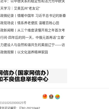
习近平：以中德关系的稳定性和活力为中欧关
谋合作 为动荡世界谋大同
天学习｜艾奥瓦州“老友记”
时政微纪录丨情暖中国年 习近平总书记的新春
挂与祝福
时政现场说丨情系养老便民 温暖百姓心田
时政新闻眼丨从三个维度读懂开局之年首次考
行间·四年后的同一天，中俄元首再话“立春”
全力建设人与自然和谐共生的美丽辽宁——访
生态环境厅党组书记、厅长孙鹏轩
时政微观察丨以文化滋养精神家园
1010202000025号
可证编号：辽B2-20210442