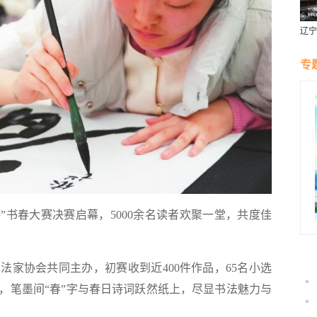
辽宁
燕风
专
”书春大赛决赛启幕，5000余名读者欢聚一堂，共度佳
协会共同主办，初赛收到近400件作品，65名小选
，笔墨间“春”字与春日诗词跃然纸上，尽显书法魅力与