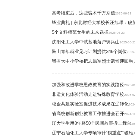
高考结束后，这些骗术千万别信
2025-06-23
毕业典礼 | 东北财经大学校长汪旭晖：破
5个文科师范女生的未来选择
2025-06-23
沈阳化工大学中试基地落户调兵山
2025-06-2
鞍山青年就业见习计划提供346个岗位
2025-
我省大中小学校把志愿军烈士遗骸迎回融
加强和改进学校思政教育的实践路径
2025-0
非遗文化体验活动走进特殊教育学校
2025-0
校企共建实验室促进技术成果在辽转化
202
省高校创新创业教育工作推进会召开
2024-1
辽大学生用8年将50个民间故事搬上舞台
20
辽宁石油化工大学专项审计“锁重点”“破难点