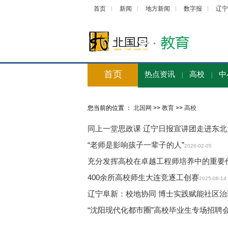
首页
新闻
地方新闻
数字报
辽宁
首页
热点资讯
高校
中
|
|
您当前的位置 ：
北国网
>>
教育
>>
高校
同上一堂思政课 辽宁日报宣讲团走进东北
“老师是影响孩子一辈子的人”
2026-02-05
充分发挥高校在卓越工程师培养中的重要
400余所高校师生大连竞逐工创赛
2025-08-14
辽宁阜新：校地协同 博士实践赋能社区治
“沈阳现代化都市圈”高校毕业生专场招聘