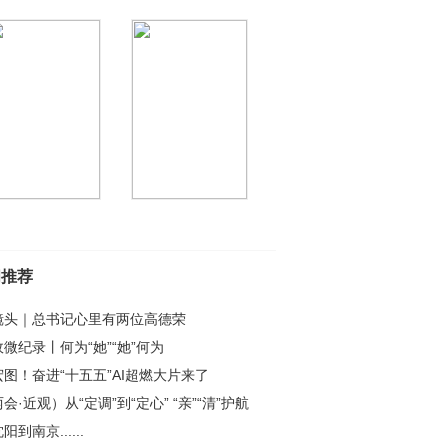
闻推荐
镜头｜总书记心里有两位高德荣
微纪录丨何为“她”“她”何为
宏图！奋进“十五五”AI超燃大片来了
会·近观）从“定调”到“定心” “亲”“清”护航
济高质量发展
阳到南京......