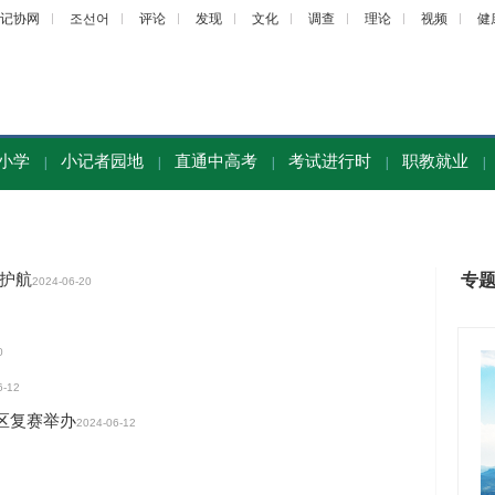
记协网
조선어
评论
发现
文化
调查
理论
视频
健
小学
小记者园地
直通中高考
考试进行时
职教就业
|
|
|
|
|
日护航
专
2024-06-20
0
6-12
区复赛举办
2024-06-12