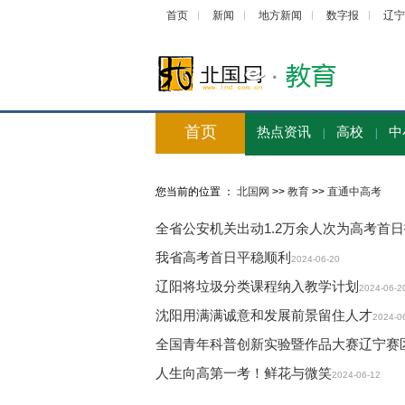
首页
新闻
地方新闻
数字报
辽宁
首页
热点资讯
高校
中
|
|
您当前的位置 ：
北国网
>>
教育
>>
直通中高考
全省公安机关出动1.2万余人次为高考首
我省高考首日平稳顺利
2024-06-20
辽阳将垃圾分类课程纳入教学计划
2024-06-2
沈阳用满满诚意和发展前景留住人才
2024-0
全国青年科普创新实验暨作品大赛辽宁赛
人生向高第一考！鲜花与微笑
2024-06-12